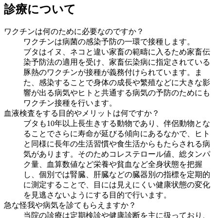
診療について
ワクチンは何のために必要なのですか？
ワクチンは病菌の感染予防の一環で接種します。
ブタはイヌ、ネコと違い家畜の範疇に入るため家畜伝
染予防法の適用を受け、家畜伝染病に指定されている
豚熱のワクチンが接種が義務付けられています。ま
た、感染することで身体の成長や繁殖などに大きな影
響が出る病気やヒトと共通する病気の予防のためにも
ワクチン接種を行います。
血液検査をする目的やメリットは何ですか？
ブタも10年以上長生きする動物であり、伴侶動物とな
ることでさらに寿命が延びる傾向にあるなかで、ヒト
と同様に長年の生活習慣や食生活からもたらされる病
気があります。そのためコレステロール値、総タンパ
ク量、血算数値など栄養や貧血など全身状態を把握
し、個別では腎臓、肝臓などの臓器別の指標を定期的
に測定することで、目には見えにくい健康状態の変化
を見逃さないようにする目的で行います。
急な怪我や病気を診てもらえますか？
当院の診療は定期検診や健康診断を主に扱っており、